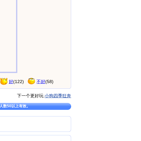
好
(
122
)
不好
(
58
)
下一个更好玩:
小狗四季狂奔
：人数50以上有效。