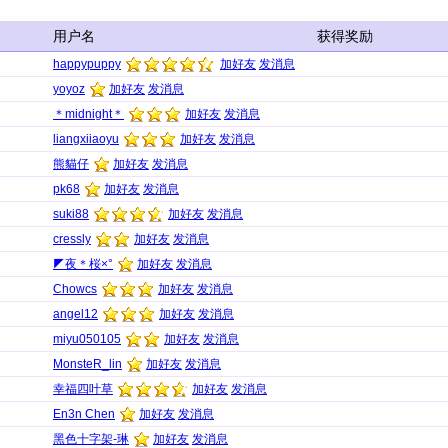
用户名
获得奖励
happypuppy
加好友
发消息
yoyoz
加好友
发消息
＊midnight＊
加好友
发消息
liangxiiaoyu
加好友
发消息
熊貓仔
加好友
发消息
pk68
加好友
发消息
suki88
加好友
发消息
cressly
加好友
发消息
◤夜＊桜×°
加好友
发消息
Chowcs
加好友
发消息
angel12
加好友
发消息
miyu050105
加好友
发消息
MonsteR_lin
加好友
发消息
幸福四叶草
加好友
发消息
En3n Chen
加好友
发消息
黑色十字架-琳
加好友
发消息