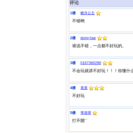
评论
1楼
晓月公主
不错哟
2楼
dong hae
谁说不错，一点都不好玩的。
3楼
0167360290
不会玩就讲不好玩！！！你懂什么
4楼
美美
不好玩
5楼
李蓓琪
打不開ˋˊ