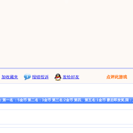
加收藏夹
报错投诉
发给好友
点评此游戏
 第一名 ：5金币 第二名：3金币 第三名:2金币 第四、第五名:1金币 赛后即发奖.限