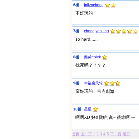
6楼
jalizacheng
不好玩的！
7楼
chong yen ling
so hard......
8楼
奕赪~blek
找死吗？？？？
9楼
幸福魔天轮
蛮好玩的，带点刺激
10楼
星星
啊啊XD 好刺激的说~ 很难啊~~
首页
上一页
1
2
3
4
5
下一页
尾页