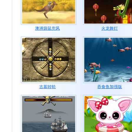
澳洲袋鼠兜风
火龙舞灯
古墓转轮
吞食鱼加强版