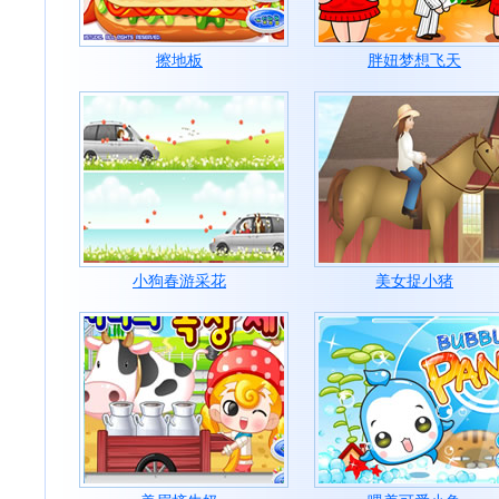
擦地板
胖妞梦想飞天
小狗春游采花
美女捉小猪