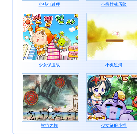
小猪打狐狸
小熊竹林历险
少女保卫战
小兔过河
熊猫之舞
少女征服小怪