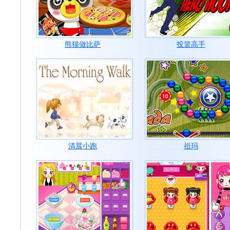
熊猫做比萨
投篮高手
清晨小跑
祖玛