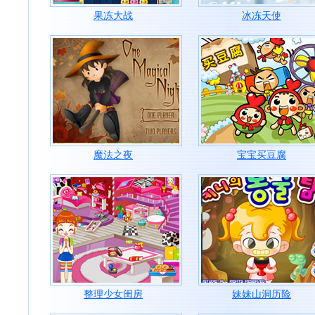
果冻大战
冰冻天使
魔法之夜
宝宝买豆腐
整理少女闺房
妹妹山洞历险