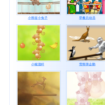
小熊捉小兔子
早餐总动员
小猴溜杆
雪熊弹企鹅