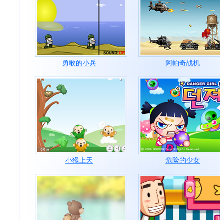
勇敢的小兵
阿帕奇战机
小猴上天
危险的少女