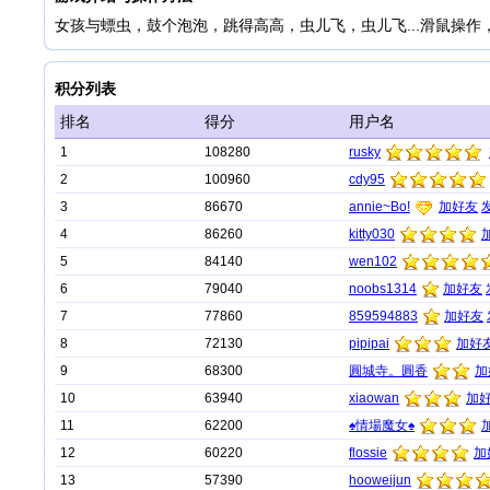
女孩与螵虫，鼓个泡泡，跳得高高，虫儿飞，虫儿飞...滑鼠操作
积分列表
排名
得分
用户名
1
108280
rusky
2
100960
cdy95
3
86670
annie~Bo!
加好友
4
86260
kitty030
5
84140
wen102
6
79040
noobs1314
加好友
7
77860
859594883
加好友
8
72130
pipipai
加好
9
68300
圓城寺。圓香
加
10
63940
xiaowan
加
11
62200
♠情場魔女♠
12
60220
flossie
加
13
57390
hooweijun