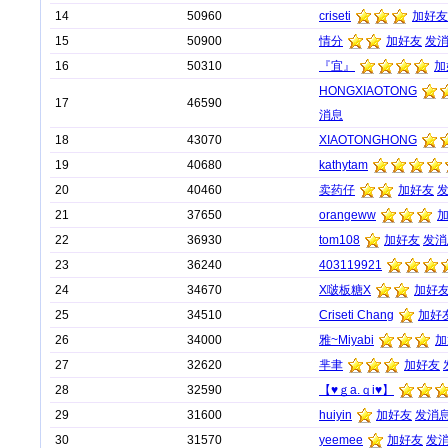
14
50960
criseti
加好友
15
50900
情分
加好友
发
16
50310
『宜』
加
HONGXIAOTONG
17
46590
消息
18
43070
XIAOTONGHONG
19
40680
kathytam
20
40460
卖药仔
加好友
21
37650
orangeww
22
36930
tom108
加好友
发消
23
36240
403119921
24
34670
X啵板糖X
加好
25
34510
Criseti Chang
加好
26
34000
雅~Miyabi
加
27
32620
芈聿
加好友
28
32590
【♥ｇa.ｑi♥】
29
31600
huiyin
加好友
发消
30
31570
yeemee
加好友
发