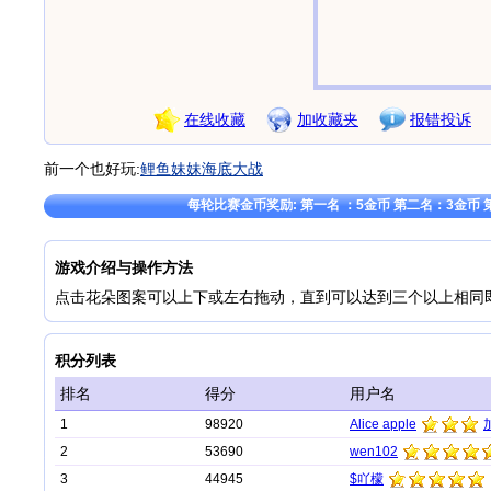
在线收藏
加收藏夹
报错投诉
前一个也好玩:
鲤鱼妹妹海底大战
每轮比赛金币奖励: 第一名 ：5金币 第二名：3金币 
游戏介绍与操作方法
点击花朵图案可以上下或左右拖动，直到可以达到三个以上相同
积分列表
排名
得分
用户名
1
98920
Alice apple
2
53690
wen102
3
44945
$吖檬