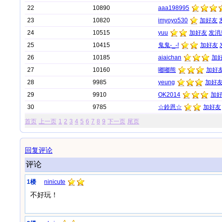
22
10890
aaa198995
23
10820
imyoyo530
加好友
24
10515
yuu
加好友
发消
25
10415
鬼鬼-_-!
加好友
26
10185
aiaichan
加
27
10160
嘟嘟熊
加好
28
9985
yeung
加好
29
9910
OK2014
加
30
9785
☆鈴恩☆
加好友
首页
上一页
1
2
3
4
5
6
7
8
9
下一页
尾页
回复评论
评论
1楼
ninicute
不好玩！