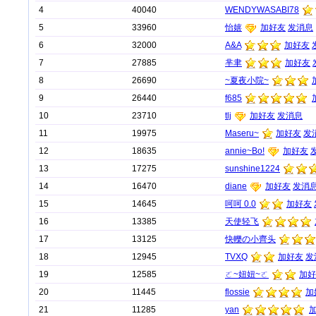
4
40040
WENDYWASABI78
5
33960
怡嬉
加好友
发消息
6
32000
A&A
加好友
7
27885
芈聿
加好友
8
26690
~夏夜小院~
9
26440
f685
10
23710
tlj
加好友
发消息
11
19975
Maseru~
加好友
发
12
18635
annie~Bo!
加好友
13
17275
sunshine1224
14
16470
diane
加好友
发消
15
14645
呵呵 0.0
加好友
16
13385
天使轻飞
17
13125
快轢の小齊头
18
12945
TVXQ
加好友
发
19
12585
ㄛ~妞妞~ㄛ
加好
20
11445
flossie
加
21
11285
yan